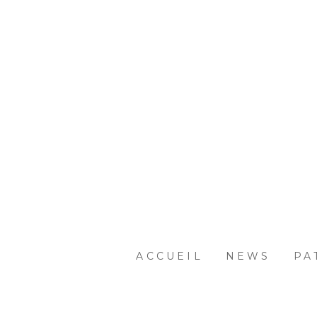
Passer
au
contenu
principal
ACCUEIL
NEWS
PA