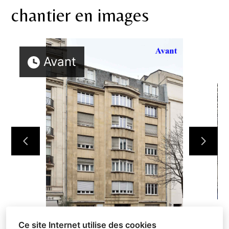
chantier en images
ACCUEIL
NEWS
PATRIMOINE
Avant
RÉSIDENTIEL
BUREAUX
INDUSTRIE
CONTACT
Ce site Internet utilise des cookies